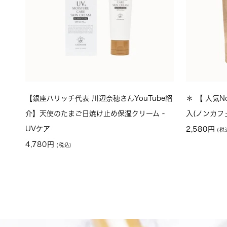
【銀座ハリッチ代表 川辺奈穂さんYouTube紹
＊ 【 人気N
介】天使のたまご日焼け止め保湿クリーム -
入(ノンカフ
UVケア
セ
2,580円
セ
ー
4,780円
ー
ル
ル
価
価
格
格