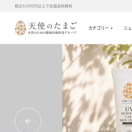
コ
税込5,000円以上で全国送料無料
ン
テ
天
カテゴリー
ニュ
ン
使
ツ
の
へ
た
ス
ま
キ
ご
ッ
オ
プ
ン
ラ
イ
ン
ス
ト