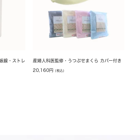
妊娠線・ストレ
産婦人科医監修・うつぶせまくら カバー付き
セ
20,160円
ー
ル
価
格