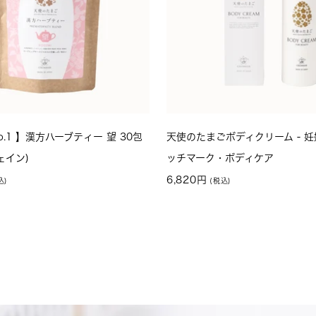
o.1 】漢方ハーブティー 望 30包
天使のたまごボディクリーム - 
ェイン)
ッチマーク・ボディケア
セ
6,820円
ー
ル
価
格